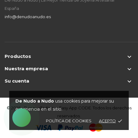
De Nudo a Nudo | La Mejor Tienda de Joyería Artesanal
España
info@denudoanudo.es
Productos

Nuestra empresa

Su cuenta

De Nudo a Nudo
usa cookies para mejorar su
© 2026 - Desarrollado por Easy App CODE. Todos los derechos
experiencia en el sitio.
reservados.
POLÍTICA DE COOKIES
ACEPTO
done